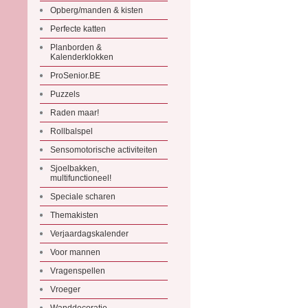
Opberg/manden & kisten
Perfecte katten
Planborden &
Kalenderklokken
ProSenior.BE
Puzzels
Raden maar!
Rollbalspel
Sensomotorische activiteiten
Sjoelbakken,
multifunctioneel!
Speciale scharen
Themakisten
Verjaardagskalender
Voor mannen
Vragenspellen
Vroeger