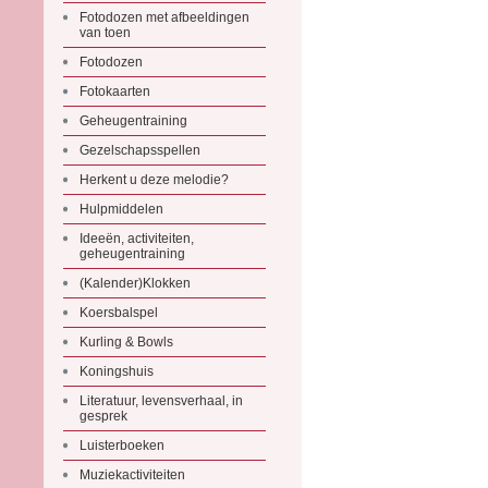
Fotodozen met afbeeldingen
van toen
Fotodozen
Fotokaarten
Geheugentraining
Gezelschapsspellen
Herkent u deze melodie?
Hulpmiddelen
Ideeën, activiteiten,
geheugentraining
(Kalender)Klokken
Koersbalspel
Kurling & Bowls
Koningshuis
Literatuur, levensverhaal, in
gesprek
Luisterboeken
Muziekactiviteiten