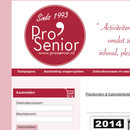
Startpagina
Aanbieding vragenspellen
Gebruikersnaam en wac
Contact
Aanmelden
Planborden & Kalenderklok
Gebruikersnaam:
Wachtwoord: