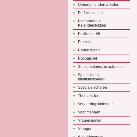
Opberg/manden & kisten
Perfecte katten
Planborden &
Kalenderklokken
ProSenior.BE
Puzzels
Raden maar!
Rollbalspel
Sensomotorische activiteiten
Sjoelbakken,
multifunctioneel!
Speciale scharen
Themakisten
Verjaardagskalender
Voor mannen
Vragenspellen
Vroeger