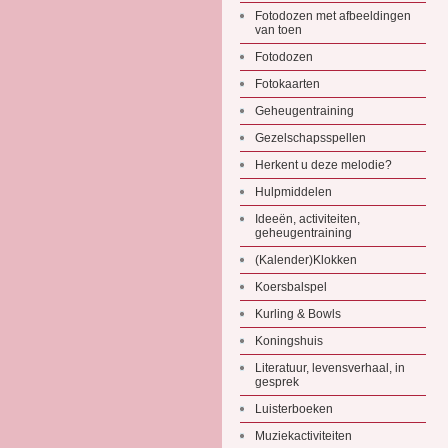
Fotodozen met afbeeldingen
van toen
Fotodozen
Fotokaarten
Geheugentraining
Gezelschapsspellen
Herkent u deze melodie?
Hulpmiddelen
Ideeën, activiteiten,
geheugentraining
(Kalender)Klokken
Koersbalspel
Kurling & Bowls
Koningshuis
Literatuur, levensverhaal, in
gesprek
Luisterboeken
Muziekactiviteiten