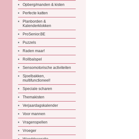
Opberg/manden & kisten
Perfecte katten
Planborden &
Kalenderklokken
ProSenior.BE
Puzzels
Raden maar!
Rollbalspel
Sensomotorische activiteiten
Sjoelbakken,
multifunctioneel!
Speciale scharen
Themakisten
Verjaardagskalender
Voor mannen
Vragenspellen
Vroeger