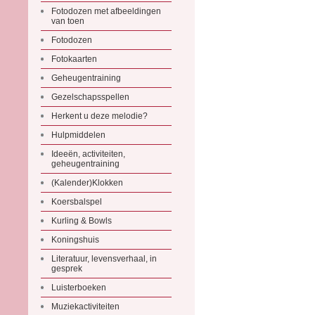
Fotodozen met afbeeldingen
van toen
Fotodozen
Fotokaarten
Geheugentraining
Gezelschapsspellen
Herkent u deze melodie?
Hulpmiddelen
Ideeën, activiteiten,
geheugentraining
(Kalender)Klokken
Koersbalspel
Kurling & Bowls
Koningshuis
Literatuur, levensverhaal, in
gesprek
Luisterboeken
Muziekactiviteiten