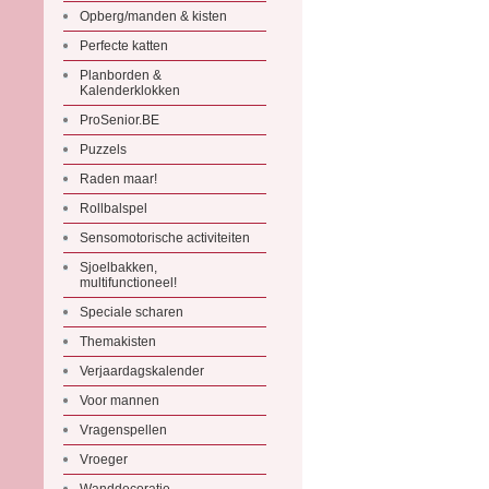
Opberg/manden & kisten
Perfecte katten
Planborden &
Kalenderklokken
ProSenior.BE
Puzzels
Raden maar!
Rollbalspel
Sensomotorische activiteiten
Sjoelbakken,
multifunctioneel!
Speciale scharen
Themakisten
Verjaardagskalender
Voor mannen
Vragenspellen
Vroeger