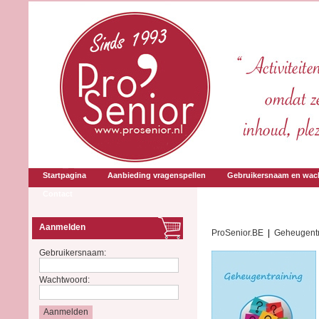
Startpagina
Aanbieding vragenspellen
Gebruikersnaam en wac
Contact
Aanmelden
ProSenior.BE
|
Geheugentr
Gebruikersnaam:
Wachtwoord: