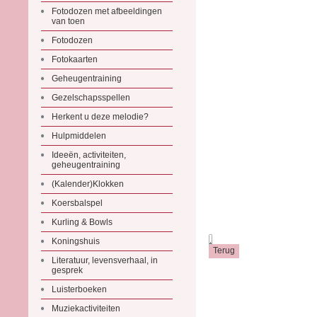
Fotodozen met afbeeldingen
van toen
Fotodozen
Fotokaarten
Geheugentraining
Gezelschapsspellen
Herkent u deze melodie?
Hulpmiddelen
Ideeën, activiteiten,
geheugentraining
(Kalender)Klokken
Koersbalspel
Kurling & Bowls
.
Koningshuis
Literatuur, levensverhaal, in
gesprek
Luisterboeken
Muziekactiviteiten