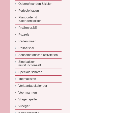
Opberg/manden & kisten
Perfecte katten
Planborden &
Kalenderklokken
ProSenior.BE
Puzzels
Raden maar!
Rollbalspel
Sensomotorische activiteiten
Sjoelbakken,
multifunctioneel!
Speciale scharen
Themakisten
Verjaardagskalender
Voor mannen
Vragenspellen
Vroeger