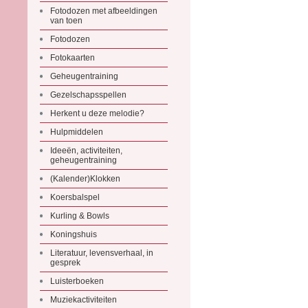
Fotodozen met afbeeldingen
van toen
Fotodozen
Fotokaarten
Geheugentraining
Gezelschapsspellen
Herkent u deze melodie?
Hulpmiddelen
Ideeën, activiteiten,
geheugentraining
(Kalender)Klokken
Koersbalspel
Kurling & Bowls
Koningshuis
Literatuur, levensverhaal, in
gesprek
Luisterboeken
Muziekactiviteiten