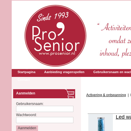
Startpagina
Aanbieding vragenspellen
Gebruikersnaam en wac
Contact
Aanmelden
Activering & ontspanning
|
Gebruikersnaam:
Wachtwoord:
Led wa