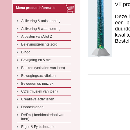
VT-pro
Menu productinformatie
Deze h
Activering & ontspanning
een bi
duurde
Activering & waarneming
kwalit
Artiesten van A tot Z
Beste
Belevingsgerichte zorg
Bingo
Bevrijding en 5 mei
Boeken (verhalen van toen)
Bewegingsactiviteiten
Bewegen op muziek
CD's (muziek van toen)
Creatieve activiteiten
Dobbelstenen
DVD's ( beeldmateriaal van
toen)
Ergo- & Fysiotherapie