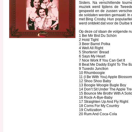
Sisters. Na verschillende tour
muziek werd tijdens de Tweede
gespeeld en de zussen verschene
de soldaten werden gemaakt. In 
met Bing Crosby. Hun popularite
werd ontdekt dat voor de Duitse
Op deze
cd
staan de volgende 
1 Bei Mir Bist Du Schön
2 Hold Tight
3 Beer Barrel Polka
4 Well All Right
5 Shortenin’ Bread
6 Says My Heart
7 Nice Work If You Can Get It
8 Beat Me Daddy Eight To The B
9 Tuxedo Junction
10 Rhumboogie
11 (I Be With You) Apple Blosso
12 Shoo Shoo Baby
13 Boogie Woogie Bugle Boy
14 Don’t Sit Under The Apple Tr
15 Bounce Me Brothr With A Soli
16 Rock-A-Bye-Baby
17 Straighten Up And Fly Right
18 Corns For My Country
19 Civilization
20 Rum And Coca-Cola