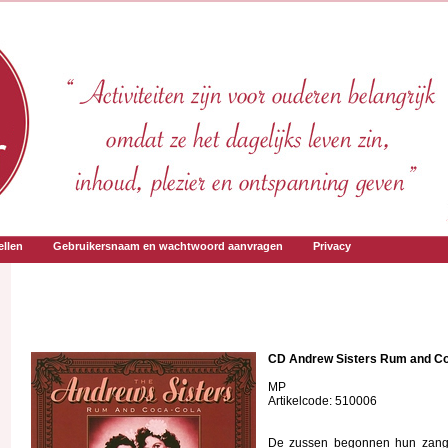
llen
Gebruikersnaam en wachtwoord aanvragen
Privacy
CD Andrew Sisters Rum and Co
MP
Artikelcode: 510006
De zussen begonnen hun zangca