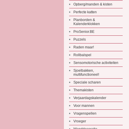
Opberg/manden & kisten
Perfecte katten
Planborden &
Kalenderklokken
ProSenior.BE
Puzzels
Raden maar!
Rollbalspel
Sensomotorische activiteiten
Sjoelbakken,
multifunctioneel!
Speciale scharen
Themakisten
Verjaardagskalender
Voor mannen
Vragenspellen
Vroeger