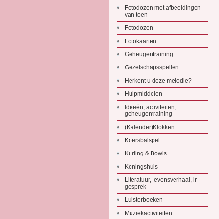
Fotodozen met afbeeldingen
van toen
Fotodozen
Fotokaarten
Geheugentraining
Gezelschapsspellen
Herkent u deze melodie?
Hulpmiddelen
Ideeën, activiteiten,
geheugentraining
(Kalender)Klokken
Koersbalspel
Kurling & Bowls
Koningshuis
Literatuur, levensverhaal, in
gesprek
Luisterboeken
Muziekactiviteiten