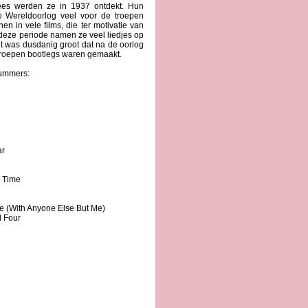
nees werden ze in 1937 ontdekt. Hun
 Wereldoorlog veel voor de troepen
n in vele films, die ter motivatie van
deze periode namen ze veel liedjes op
it was dusdanig groot dat na de oorlog
 troepen bootlegs waren gemaakt.
nummers:
ar
m Time
ee (With Anyone Else But Me)
d Four