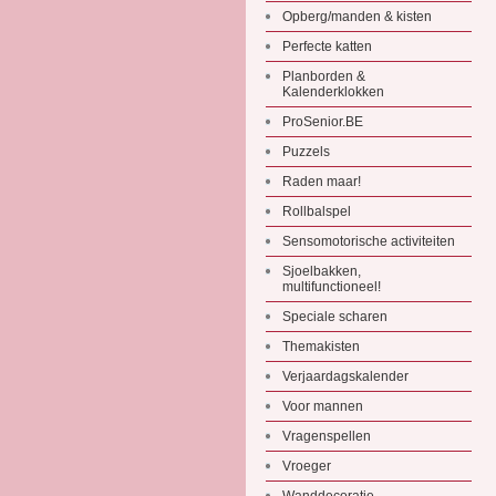
Opberg/manden & kisten
Perfecte katten
Planborden &
Kalenderklokken
ProSenior.BE
Puzzels
Raden maar!
Rollbalspel
Sensomotorische activiteiten
Sjoelbakken,
multifunctioneel!
Speciale scharen
Themakisten
Verjaardagskalender
Voor mannen
Vragenspellen
Vroeger