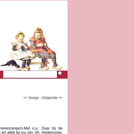
<< Vorige
-
Volgende >>
avenzangers.Met o.a.: Daar bij de
 wil altijd bij jou zijn, Oh, Heideroosje,