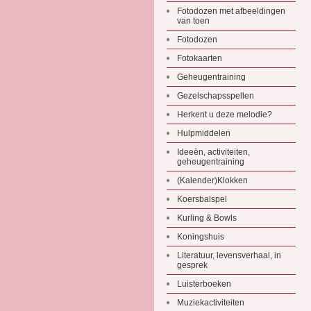
Fotodozen met afbeeldingen
van toen
Fotodozen
Fotokaarten
Geheugentraining
Gezelschapsspellen
Herkent u deze melodie?
Hulpmiddelen
Ideeën, activiteiten,
geheugentraining
(Kalender)Klokken
Koersbalspel
Kurling & Bowls
Koningshuis
Literatuur, levensverhaal, in
gesprek
Luisterboeken
Muziekactiviteiten