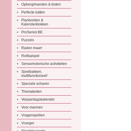
Opberg/manden & kisten
Perfecte katten
Planborden &
Kalenderklokken
ProSenior.BE
Puzzels
Raden maar!
Rollbalspel
Sensomotorische activiteiten
Sjoelbakken,
multifunctioneel!
Speciale scharen
Themakisten
Verjaardagskalender
Voor mannen
Vragenspellen
Vroeger