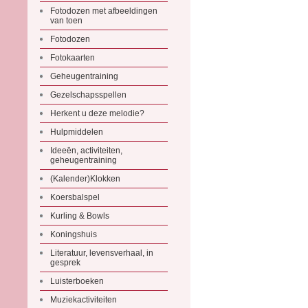
Fotodozen met afbeeldingen
van toen
Fotodozen
Fotokaarten
Geheugentraining
Gezelschapsspellen
Herkent u deze melodie?
Hulpmiddelen
Ideeën, activiteiten,
geheugentraining
(Kalender)Klokken
Koersbalspel
Kurling & Bowls
Koningshuis
Literatuur, levensverhaal, in
gesprek
Luisterboeken
Muziekactiviteiten