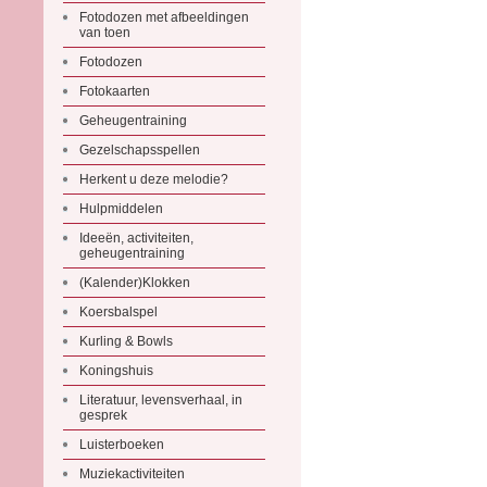
Fotodozen met afbeeldingen
van toen
Fotodozen
Fotokaarten
Geheugentraining
Gezelschapsspellen
Herkent u deze melodie?
Hulpmiddelen
Ideeën, activiteiten,
geheugentraining
(Kalender)Klokken
Koersbalspel
Kurling & Bowls
Koningshuis
Literatuur, levensverhaal, in
gesprek
Luisterboeken
Muziekactiviteiten