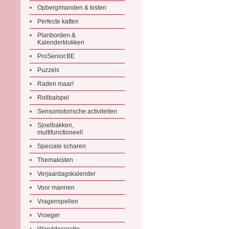
Opberg/manden & kisten
Perfecte katten
Planborden &
Kalenderklokken
ProSenior.BE
Puzzels
Raden maar!
Rollbalspel
Sensomotorische activiteiten
Sjoelbakken,
multifunctioneel!
Speciale scharen
Themakisten
Verjaardagskalender
Voor mannen
Vragenspellen
Vroeger