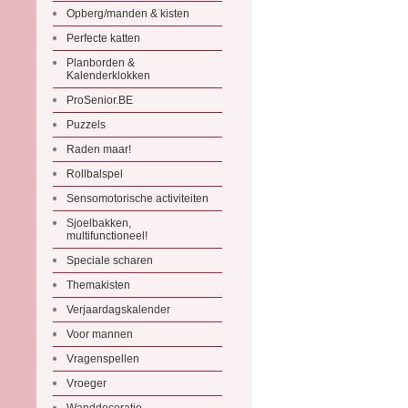
Opberg/manden & kisten
Perfecte katten
Planborden &
Kalenderklokken
ProSenior.BE
Puzzels
Raden maar!
Rollbalspel
Sensomotorische activiteiten
Sjoelbakken,
multifunctioneel!
Speciale scharen
Themakisten
Verjaardagskalender
Voor mannen
Vragenspellen
Vroeger