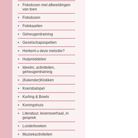
Fotodozen met afbeeldingen
van toen
Fotodozen
Fotokaarten
Geheugentraining
Gezelschapsspellen
Herkent u deze melodie?
Hulpmiddelen
Ideeën, activiteiten,
geheugentraining
(Kalender)Klokken
Koersbalspel
Kurling & Bowls
Koningshuis
Literatuur, levensverhaal, in
gesprek
Luisterboeken
Muziekactiviteiten