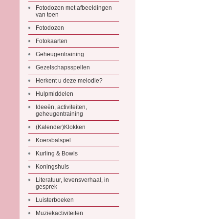
Fotodozen met afbeeldingen
van toen
Fotodozen
Fotokaarten
Geheugentraining
Gezelschapsspellen
Herkent u deze melodie?
Hulpmiddelen
Ideeën, activiteiten,
geheugentraining
(Kalender)Klokken
Koersbalspel
Kurling & Bowls
Koningshuis
Literatuur, levensverhaal, in
gesprek
Luisterboeken
Muziekactiviteiten