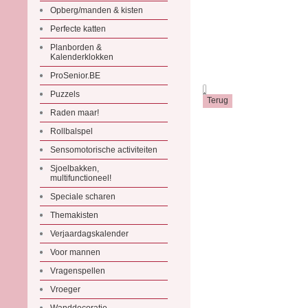
Opberg/manden & kisten
Perfecte katten
Planborden &
Kalenderklokken
ProSenior.BE
.
Puzzels
Raden maar!
Rollbalspel
Sensomotorische activiteiten
Sjoelbakken,
multifunctioneel!
Speciale scharen
Themakisten
Verjaardagskalender
Voor mannen
Vragenspellen
Vroeger