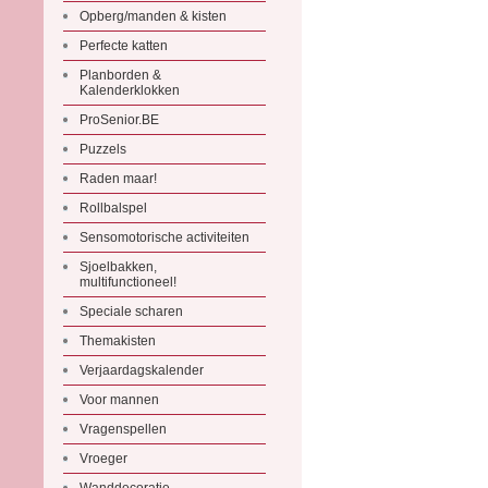
Opberg/manden & kisten
Perfecte katten
Planborden &
Kalenderklokken
ProSenior.BE
Puzzels
Raden maar!
Rollbalspel
Sensomotorische activiteiten
Sjoelbakken,
multifunctioneel!
Speciale scharen
Themakisten
Verjaardagskalender
Voor mannen
Vragenspellen
Vroeger