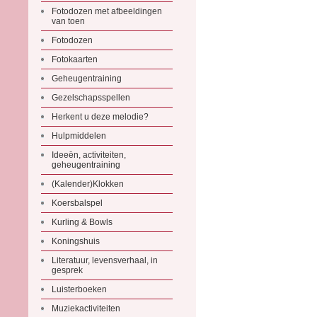
Fotodozen met afbeeldingen
van toen
Fotodozen
Fotokaarten
Geheugentraining
Gezelschapsspellen
Herkent u deze melodie?
Hulpmiddelen
Ideeën, activiteiten,
geheugentraining
(Kalender)Klokken
Koersbalspel
Kurling & Bowls
Koningshuis
Literatuur, levensverhaal, in
gesprek
Luisterboeken
Muziekactiviteiten