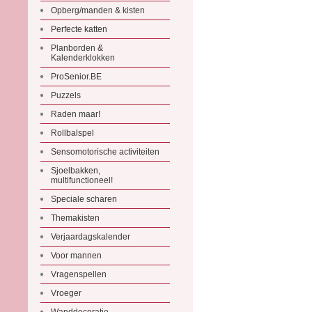
Opberg/manden & kisten
Perfecte katten
Planborden &
Kalenderklokken
ProSenior.BE
Puzzels
Raden maar!
Rollbalspel
Sensomotorische activiteiten
Sjoelbakken,
multifunctioneel!
Speciale scharen
Themakisten
Verjaardagskalender
Voor mannen
Vragenspellen
Vroeger