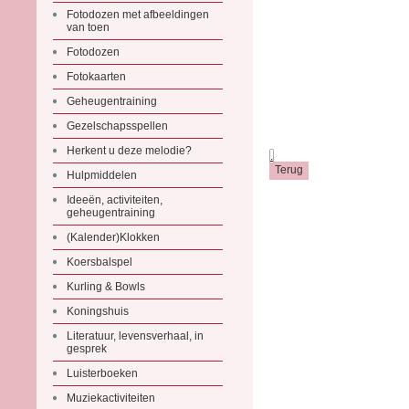
Fotodozen met afbeeldingen
van toen
Fotodozen
Fotokaarten
Geheugentraining
Gezelschapsspellen
Herkent u deze melodie?
.
Hulpmiddelen
Ideeën, activiteiten,
geheugentraining
(Kalender)Klokken
Koersbalspel
Kurling & Bowls
Koningshuis
Literatuur, levensverhaal, in
gesprek
Luisterboeken
Muziekactiviteiten