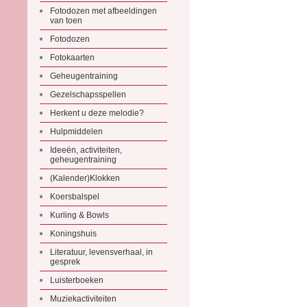
Fotodozen met afbeeldingen
van toen
Fotodozen
Fotokaarten
Geheugentraining
Gezelschapsspellen
Herkent u deze melodie?
Hulpmiddelen
Ideeën, activiteiten,
geheugentraining
(Kalender)Klokken
Koersbalspel
Kurling & Bowls
Koningshuis
Literatuur, levensverhaal, in
gesprek
Luisterboeken
Muziekactiviteiten