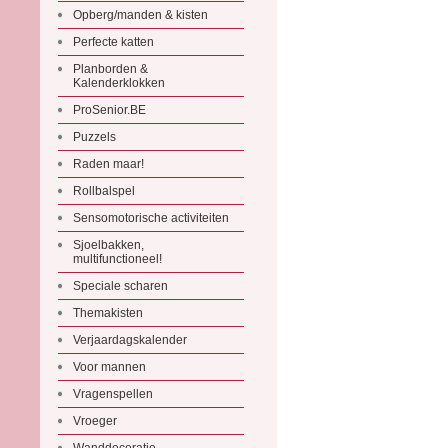
Opberg/manden & kisten
Perfecte katten
Planborden &
Kalenderklokken
ProSenior.BE
Puzzels
Raden maar!
Rollbalspel
Sensomotorische activiteiten
Sjoelbakken,
multifunctioneel!
Speciale scharen
Themakisten
Verjaardagskalender
Voor mannen
Vragenspellen
Vroeger