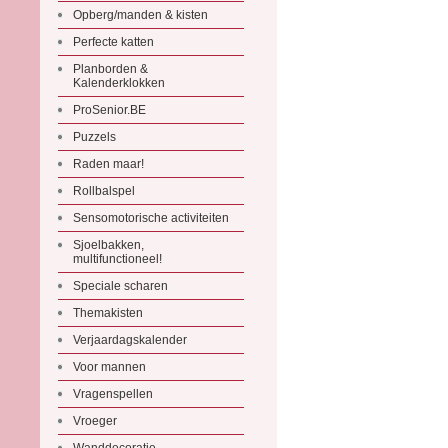
Opberg/manden & kisten
Perfecte katten
Planborden &
Kalenderklokken
ProSenior.BE
Puzzels
Raden maar!
Rollbalspel
Sensomotorische activiteiten
Sjoelbakken,
multifunctioneel!
Speciale scharen
Themakisten
Verjaardagskalender
Voor mannen
Vragenspellen
Vroeger