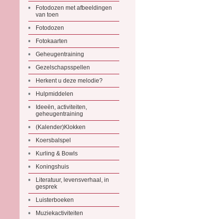
Fotodozen met afbeeldingen
van toen
Fotodozen
Fotokaarten
Geheugentraining
Gezelschapsspellen
Herkent u deze melodie?
Hulpmiddelen
Ideeën, activiteiten,
geheugentraining
(Kalender)Klokken
Koersbalspel
Kurling & Bowls
Koningshuis
Literatuur, levensverhaal, in
gesprek
Luisterboeken
Muziekactiviteiten