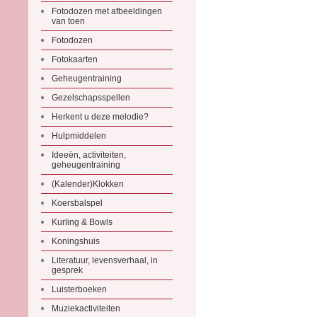
Fotodozen met afbeeldingen
van toen
Fotodozen
Fotokaarten
Geheugentraining
Gezelschapsspellen
Herkent u deze melodie?
Hulpmiddelen
Ideeën, activiteiten,
geheugentraining
(Kalender)Klokken
Koersbalspel
Kurling & Bowls
Koningshuis
Literatuur, levensverhaal, in
gesprek
Luisterboeken
Muziekactiviteiten