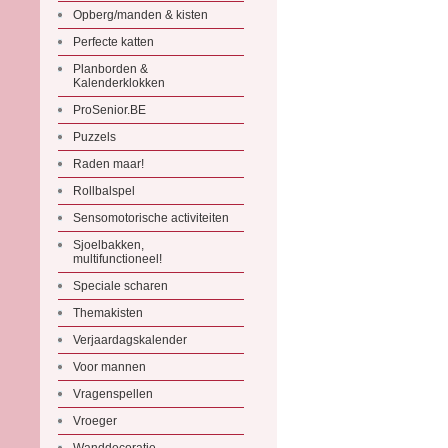
Opberg/manden & kisten
Perfecte katten
Planborden &
Kalenderklokken
ProSenior.BE
Puzzels
Raden maar!
Rollbalspel
Sensomotorische activiteiten
Sjoelbakken,
multifunctioneel!
Speciale scharen
Themakisten
Verjaardagskalender
Voor mannen
Vragenspellen
Vroeger