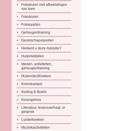
Fotodozen met afbeeldingen
van toen
Fotodozen
Fotokaarten
Geheugentraining
Gezelschapsspellen
Herkent u deze melodie?
Hulpmiddelen
Ideeën, activiteiten,
geheugentraining
(Kalender)Klokken
Koersbalspel
Kurling & Bowls
Koningshuis
Literatuur, levensverhaal, in
gesprek
Luisterboeken
Muziekactiviteiten