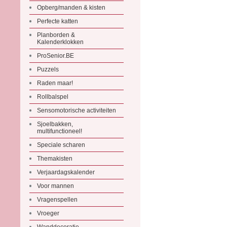
Opberg/manden & kisten
Perfecte katten
Planborden &
Kalenderklokken
ProSenior.BE
Puzzels
Raden maar!
Rollbalspel
Sensomotorische activiteiten
Sjoelbakken,
multifunctioneel!
Speciale scharen
Themakisten
Verjaardagskalender
Voor mannen
Vragenspellen
Vroeger