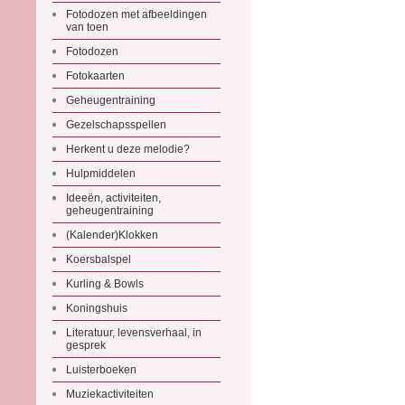
Fotodozen met afbeeldingen
van toen
Fotodozen
Fotokaarten
Geheugentraining
Gezelschapsspellen
Herkent u deze melodie?
Hulpmiddelen
Ideeën, activiteiten,
geheugentraining
(Kalender)Klokken
Koersbalspel
Kurling & Bowls
Koningshuis
Literatuur, levensverhaal, in
gesprek
Luisterboeken
Muziekactiviteiten