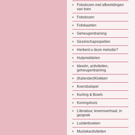
Fotodozen met afbeeldingen
van toen
Fotodozen
Fotokaarten
Geheugentraining
Gezelschapsspellen
Herkent u deze melodie?
Hulpmiddelen
Ideeën, activiteiten,
geheugentraining
(Kalender)Klokken
Koersbalspel
Kurling & Bowls
Koningshuis
Literatuur, levensverhaal, in
gesprek
Luisterboeken
Muziekactiviteiten