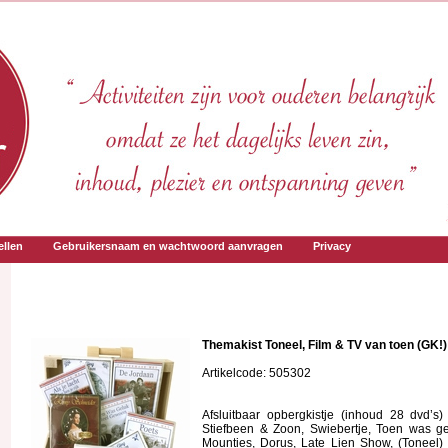
llen
Gebruikersnaam en wachtwoord aanvragen
Privacy
Themakist Toneel, Film & TV van toen (GK!)
Artikelcode: 505302
Afsluitbaar opbergkistje (inhoud 28 dvd’s)
Stiefbeen & Zoon, Swiebertje, Toen was g
Mounties, Dorus, Late Lien Show, (Toneel