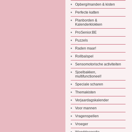
Opberg/manden & kisten
Perfecte katten
Planborden &
Kalenderklokken
ProSenior.BE
Puzzels
Raden maar!
Rollbalspel
Sensomotorische activiteiten
Sjoelbakken,
multifunctioneel!
Speciale scharen
Themakisten
Verjaardagskalender
Voor mannen
Vragenspellen
Vroeger