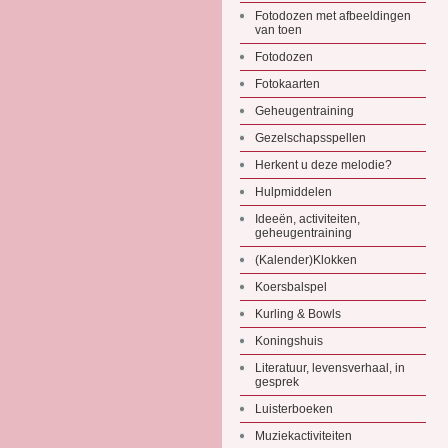
Fotodozen met afbeeldingen
van toen
Fotodozen
Fotokaarten
Geheugentraining
Gezelschapsspellen
Herkent u deze melodie?
Hulpmiddelen
Ideeën, activiteiten,
geheugentraining
(Kalender)Klokken
Koersbalspel
Kurling & Bowls
Koningshuis
Literatuur, levensverhaal, in
gesprek
Luisterboeken
Muziekactiviteiten