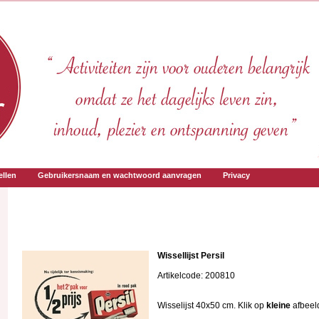
llen
Gebruikersnaam en wachtwoord aanvragen
Privacy
Wissellijst Persil
Artikelcode: 200810
Wisselijst 40x50 cm. Klik op
kleine
afbeel