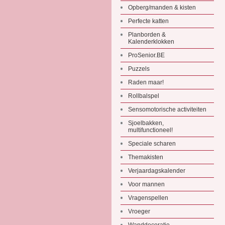
Opberg/manden & kisten
Perfecte katten
Planborden &
Kalenderklokken
ProSenior.BE
Puzzels
Raden maar!
Rollbalspel
Sensomotorische activiteiten
Sjoelbakken,
multifunctioneel!
Speciale scharen
Themakisten
Verjaardagskalender
Voor mannen
Vragenspellen
Vroeger