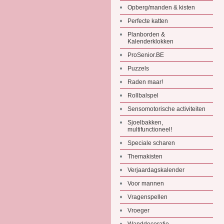
Opberg/manden & kisten
Perfecte katten
Planborden &
Kalenderklokken
ProSenior.BE
Puzzels
Raden maar!
Rollbalspel
Sensomotorische activiteiten
Sjoelbakken,
multifunctioneel!
Speciale scharen
Themakisten
Verjaardagskalender
Voor mannen
Vragenspellen
Vroeger