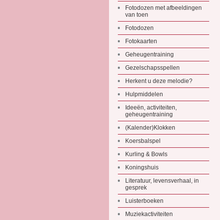
Fotodozen met afbeeldingen
van toen
Fotodozen
Fotokaarten
Geheugentraining
Gezelschapsspellen
Herkent u deze melodie?
Hulpmiddelen
Ideeën, activiteiten,
geheugentraining
(Kalender)Klokken
Koersbalspel
Kurling & Bowls
Koningshuis
Literatuur, levensverhaal, in
gesprek
Luisterboeken
Muziekactiviteiten