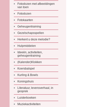
Fotodozen met afbeeldingen
van toen
Fotodozen
Fotokaarten
Geheugentraining
Gezelschapsspellen
Herkent u deze melodie?
Hulpmiddelen
Ideeën, activiteiten,
geheugentraining
(Kalender)Klokken
Koersbalspel
Kurling & Bowls
Koningshuis
Literatuur, levensverhaal, in
gesprek
Luisterboeken
Muziekactiviteiten