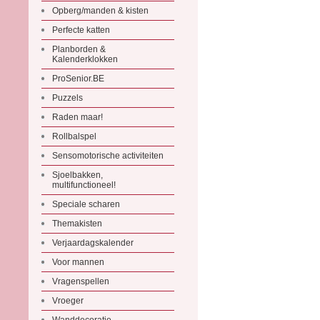
Opberg/manden & kisten
Perfecte katten
Planborden &
Kalenderklokken
ProSenior.BE
Puzzels
Raden maar!
Rollbalspel
Sensomotorische activiteiten
Sjoelbakken,
multifunctioneel!
Speciale scharen
Themakisten
Verjaardagskalender
Voor mannen
Vragenspellen
Vroeger