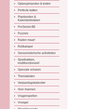
Opberg/manden & kisten
Perfecte katten
Planborden &
Kalenderklokken
ProSenior.BE
Puzzels
Raden maar!
Rollbalspel
Sensomotorische activiteiten
Sjoelbakken,
multifunctioneel!
Speciale scharen
Themakisten
Verjaardagskalender
Voor mannen
Vragenspellen
Vroeger