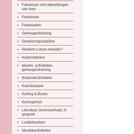
Fotodozen met afbeeldingen
van toen
Fotodozen
Fotokaarten
Geheugentraining
Gezelschapsspellen
Herkent u deze melodie?
Hulpmiddelen
Ideeën, activiteiten,
geheugentraining
(Kalender)Klokken
Koersbalspel
Kurling & Bowls
Koningshuis
Literatuur, levensverhaal, in
gesprek
Luisterboeken
Muziekactiviteiten