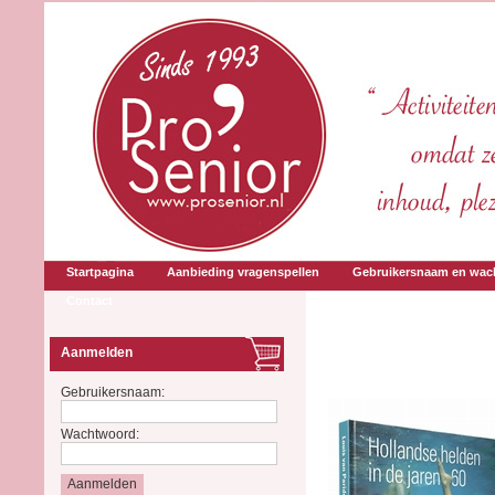
Startpagina
Aanbieding vragenspellen
Gebruikersnaam en wac
Contact
Aanmelden
Gebruikersnaam:
Wachtwoord: