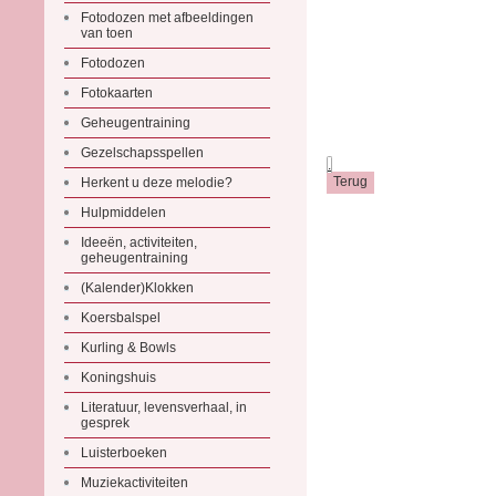
Fotodozen met afbeeldingen
van toen
Fotodozen
Fotokaarten
Geheugentraining
Gezelschapsspellen
.
Herkent u deze melodie?
Hulpmiddelen
Ideeën, activiteiten,
geheugentraining
(Kalender)Klokken
Koersbalspel
Kurling & Bowls
Koningshuis
Literatuur, levensverhaal, in
gesprek
Luisterboeken
Muziekactiviteiten