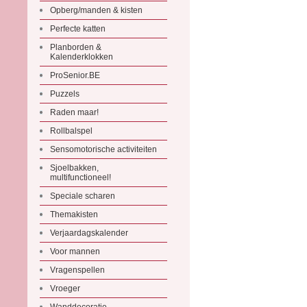
Opberg/manden & kisten
Perfecte katten
Planborden &
Kalenderklokken
ProSenior.BE
Puzzels
Raden maar!
Rollbalspel
Sensomotorische activiteiten
Sjoelbakken,
multifunctioneel!
Speciale scharen
Themakisten
Verjaardagskalender
Voor mannen
Vragenspellen
Vroeger