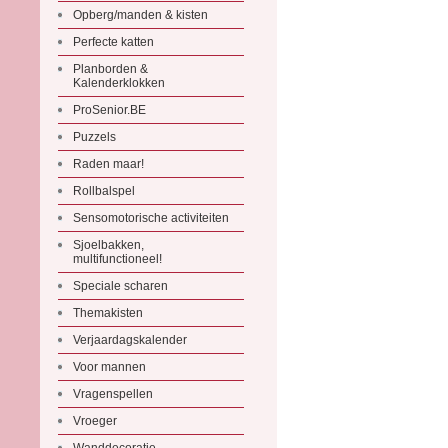
Opberg/manden & kisten
Perfecte katten
Planborden &
Kalenderklokken
ProSenior.BE
Puzzels
Raden maar!
Rollbalspel
Sensomotorische activiteiten
Sjoelbakken,
multifunctioneel!
Speciale scharen
Themakisten
Verjaardagskalender
Voor mannen
Vragenspellen
Vroeger