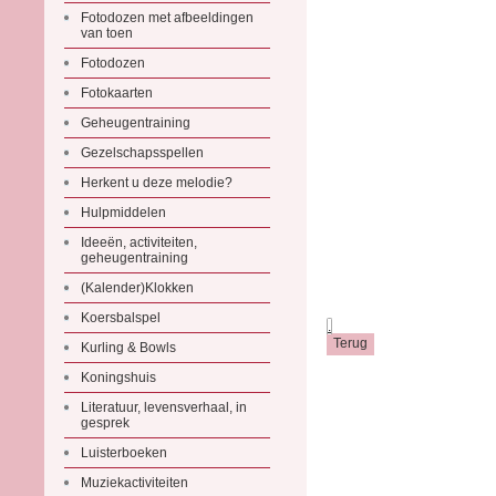
Fotodozen met afbeeldingen
van toen
Fotodozen
Fotokaarten
Geheugentraining
Gezelschapsspellen
Herkent u deze melodie?
Hulpmiddelen
Ideeën, activiteiten,
geheugentraining
(Kalender)Klokken
Koersbalspel
.
Kurling & Bowls
Koningshuis
Literatuur, levensverhaal, in
gesprek
Luisterboeken
Muziekactiviteiten