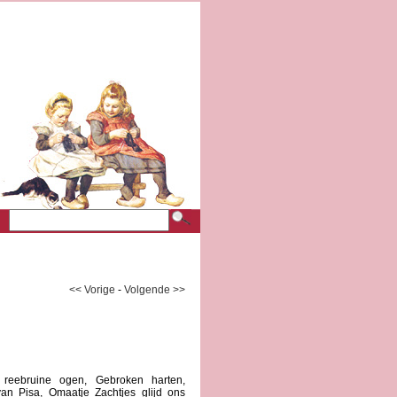
<< Vorige
-
Volgende >>
 reebruine ogen, Gebroken harten,
van Pisa, Omaatje Zachtjes glijd ons