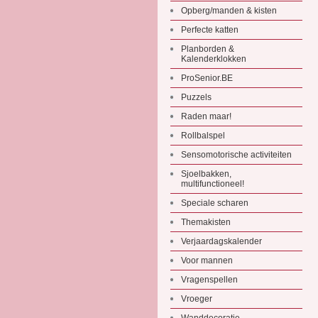
Opberg/manden & kisten
Perfecte katten
Planborden &
Kalenderklokken
ProSenior.BE
Puzzels
Raden maar!
Rollbalspel
Sensomotorische activiteiten
Sjoelbakken,
multifunctioneel!
Speciale scharen
Themakisten
Verjaardagskalender
Voor mannen
Vragenspellen
Vroeger