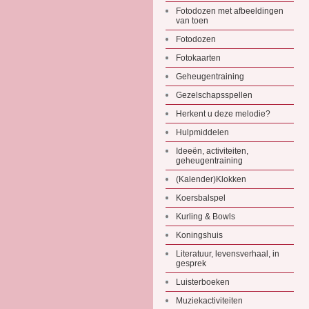
Fotodozen met afbeeldingen
van toen
Fotodozen
Fotokaarten
Geheugentraining
Gezelschapsspellen
Herkent u deze melodie?
Hulpmiddelen
Ideeën, activiteiten,
geheugentraining
(Kalender)Klokken
Koersbalspel
Kurling & Bowls
Koningshuis
Literatuur, levensverhaal, in
gesprek
Luisterboeken
Muziekactiviteiten