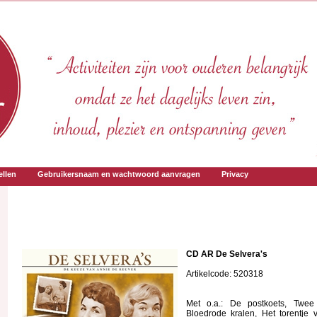
llen
Gebruikersnaam en wachtwoord aanvragen
Privacy
CD AR De Selvera's
Artikelcode: 520318
Met o.a.: De postkoets, Twee
Bloedrode kralen, Het torentje 