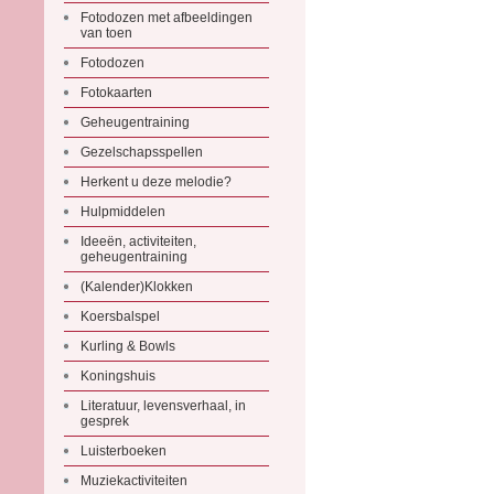
Fotodozen met afbeeldingen
van toen
Fotodozen
Fotokaarten
Geheugentraining
Gezelschapsspellen
Herkent u deze melodie?
Hulpmiddelen
Ideeën, activiteiten,
geheugentraining
(Kalender)Klokken
Koersbalspel
Kurling & Bowls
Koningshuis
Literatuur, levensverhaal, in
gesprek
Luisterboeken
Muziekactiviteiten