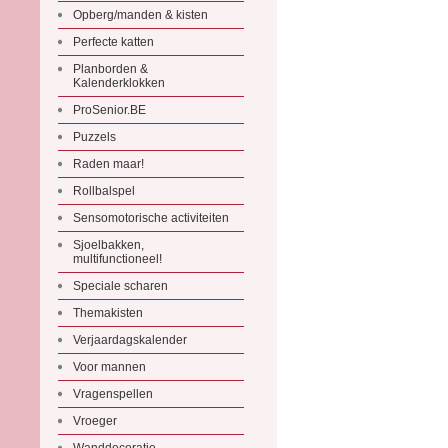
Opberg/manden & kisten
Perfecte katten
Planborden &
Kalenderklokken
ProSenior.BE
Puzzels
Raden maar!
Rollbalspel
Sensomotorische activiteiten
Sjoelbakken,
multifunctioneel!
Speciale scharen
Themakisten
Verjaardagskalender
Voor mannen
Vragenspellen
Vroeger