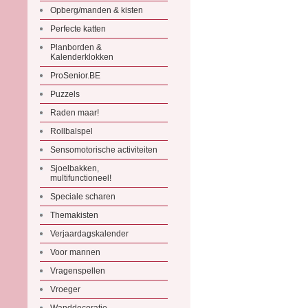
Opberg/manden & kisten
Perfecte katten
Planborden &
Kalenderklokken
ProSenior.BE
Puzzels
Raden maar!
Rollbalspel
Sensomotorische activiteiten
Sjoelbakken,
multifunctioneel!
Speciale scharen
Themakisten
Verjaardagskalender
Voor mannen
Vragenspellen
Vroeger