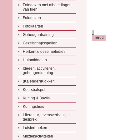
Fotodozen met afbeeldingen
van toen
Fotodozen
Fotokaarten
.
Geheugentraining
Gezelschapsspellen
Herkent u deze melodie?
Hulpmiddelen
Ideeën, activiteiten,
geheugentraining
(Kalender)Klokken
Koersbalspel
Kurling & Bowls
Koningshuis
Literatuur, levensverhaal, in
gesprek
Luisterboeken
Muziekactiviteiten