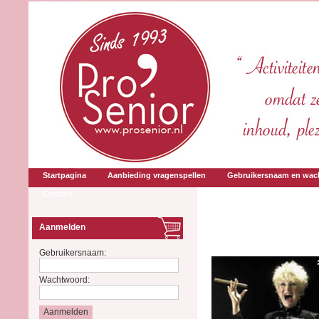
Startpagina
Aanbieding vragenspellen
Gebruikersnaam en wac
Contact
Aanmelden
Gebruikersnaam:
Wachtwoord: