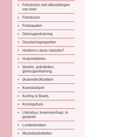
Fotodozen met afbeeldingen
van toen
Fotodozen
Fotokaarten
Geheugentraining
Gezelschapsspellen
Herkent u deze melodie?
Hulpmiddelen
Ideeën, activiteiten,
geheugentraining
(Kalender)Klokken
Koersbalspel
Kurling & Bowls
Koningshuis
Literatuur, levensverhaal, in
gesprek
Luisterboeken
Muziekactiviteiten