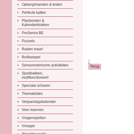
Opberg/manden & kisten
Perfecte katten
Planborden &
Kalenderklokken
ProSenior.BE
Puzzels
Raden maar!
Rollbalspel
.
Sensomotorische activiteiten
Sjoelbakken,
multifunctioneel!
Speciale scharen
Themakisten
Verjaardagskalender
Voor mannen
Vragenspellen
Vroeger