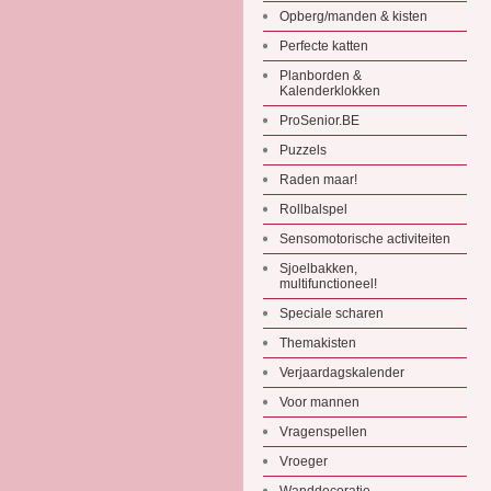
Opberg/manden & kisten
Perfecte katten
Planborden &
Kalenderklokken
ProSenior.BE
Puzzels
Raden maar!
Rollbalspel
Sensomotorische activiteiten
Sjoelbakken,
multifunctioneel!
Speciale scharen
Themakisten
Verjaardagskalender
Voor mannen
Vragenspellen
Vroeger