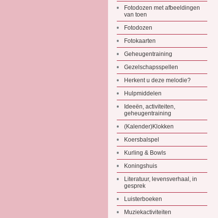
Fotodozen met afbeeldingen
van toen
Fotodozen
Fotokaarten
Geheugentraining
Gezelschapsspellen
Herkent u deze melodie?
Hulpmiddelen
Ideeën, activiteiten,
geheugentraining
(Kalender)Klokken
Koersbalspel
Kurling & Bowls
Koningshuis
Literatuur, levensverhaal, in
gesprek
Luisterboeken
Muziekactiviteiten