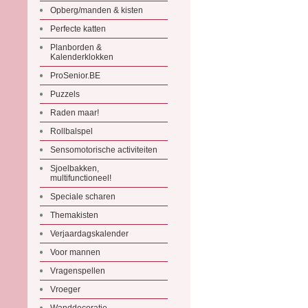
Opberg/manden & kisten
Perfecte katten
Planborden &
Kalenderklokken
ProSenior.BE
Puzzels
Raden maar!
Rollbalspel
Sensomotorische activiteiten
Sjoelbakken,
multifunctioneel!
Speciale scharen
Themakisten
Verjaardagskalender
Voor mannen
Vragenspellen
Vroeger