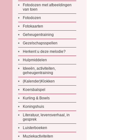
Fotodozen met afbeeldingen
van toen
Fotodozen
Fotokaarten
Geheugentraining
Gezelschapsspellen
Herkent u deze melodie?
Hulpmiddelen
Ideeën, activiteiten,
geheugentraining
(Kalender)Klokken
Koersbalspel
Kurling & Bowls
Koningshuis
Literatuur, levensverhaal, in
gesprek
Luisterboeken
Muziekactiviteiten