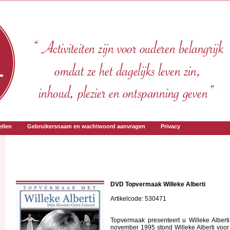
llen
Gebruikersnaam en wachtwoord aanvragen
Privacy
DVD Topvermaak Willeke Alberti
Artikelcode: 530471
Topvermaak presenteert u Willeke Albert
november 1995 stond Willeke Alberti voor