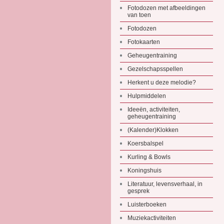
Fotodozen met afbeeldingen
van toen
Fotodozen
Fotokaarten
Geheugentraining
Gezelschapsspellen
Herkent u deze melodie?
Hulpmiddelen
Ideeën, activiteiten,
geheugentraining
(Kalender)Klokken
Koersbalspel
Kurling & Bowls
Koningshuis
Literatuur, levensverhaal, in
gesprek
Luisterboeken
Muziekactiviteiten