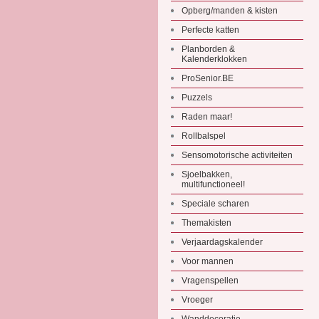
Opberg/manden & kisten
Perfecte katten
Planborden &
Kalenderklokken
ProSenior.BE
Puzzels
Raden maar!
Rollbalspel
Sensomotorische activiteiten
Sjoelbakken,
multifunctioneel!
Speciale scharen
Themakisten
Verjaardagskalender
Voor mannen
Vragenspellen
Vroeger