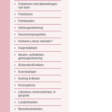
Fotodozen met afbeeldingen
van toen
Fotodozen
Fotokaarten
Geheugentraining
Gezelschapsspellen
Herkent u deze melodie?
Hulpmiddelen
Ideeën, activiteiten,
geheugentraining
(Kalender)Klokken
Koersbalspel
Kurling & Bowls
Koningshuis
Literatuur, levensverhaal, in
gesprek
Luisterboeken
Muziekactiviteiten