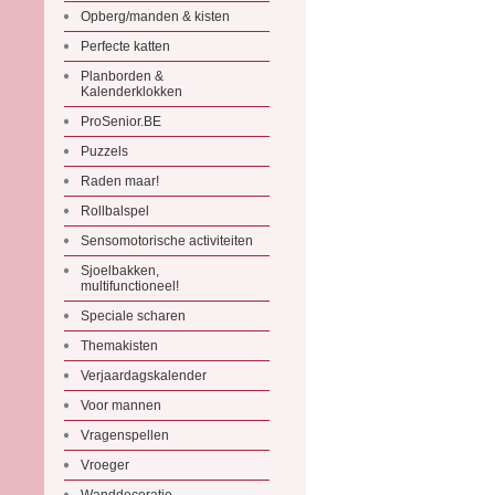
Opberg/manden & kisten
Perfecte katten
Planborden &
Kalenderklokken
ProSenior.BE
Puzzels
Raden maar!
Rollbalspel
Sensomotorische activiteiten
Sjoelbakken,
multifunctioneel!
Speciale scharen
Themakisten
Verjaardagskalender
Voor mannen
Vragenspellen
Vroeger