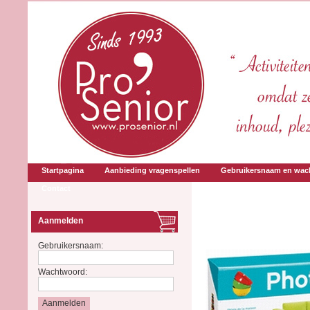
Startpagina
Aanbieding vragenspellen
Gebruikersnaam en wac
Contact
Aanmelden
Gebruikersnaam:
Wachtwoord: