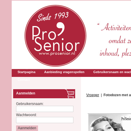
Startpagina
Aanbieding vragenspellen
Gebruikersnaam en wac
Contact
Aanmelden
Vroeger
|
Fotodozen met a
Gebruikersnaam:
Wachtwoord: