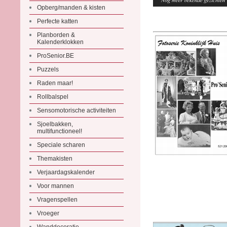
Opberg/manden & kisten
Perfecte katten
Planborden &
Kalenderklokken
ProSenior.BE
Puzzels
Raden maar!
Rollbalspel
Sensomotorische activiteiten
Sjoelbakken,
multifunctioneel!
Speciale scharen
Themakisten
Verjaardagskalender
Voor mannen
Vragenspellen
Vroeger