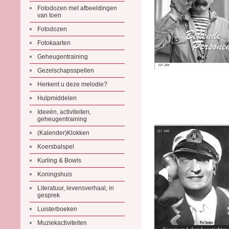
Fotodozen met afbeeldingen
van toen
Fotodozen
Fotokaarten
Geheugentraining
Gezelschapsspellen
Herkent u deze melodie?
Hulpmiddelen
Ideeën, activiteiten,
geheugentraining
(Kalender)Klokken
Koersbalspel
Kurling & Bowls
Koningshuis
Literatuur, levensverhaal, in
gesprek
Luisterboeken
Muziekactiviteiten