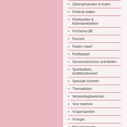
Opberg/manden & kisten
Perfecte katten
Planborden &
Kalenderklokken
ProSenior.BE
Puzzels
Raden maar!
Rollbalspel
Sensomotorische activiteiten
Sjoelbakken,
multifunctioneel!
Speciale scharen
Themakisten
Verjaardagskalender
Voor mannen
Vragenspellen
Vroeger