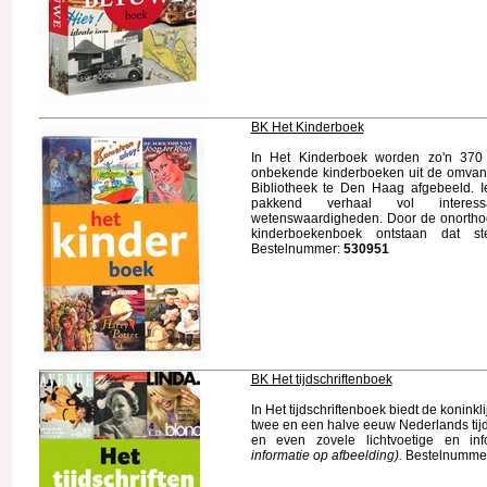
BK Het Kinderboek
In Het Kinderboek worden zo'n 370 
onbekende kinderboeken uit de omvangr
Bibliotheek te Den Haag afgebeeld. Ie
pakkend verhaal vol interes
wetenswaardigheden. Door de onorthod
kinderboekenboek ontstaan dat s
Bestelnummer:
530951
BK Het tijdschriftenboek
In Het tijdschriftenboek biedt de koninkl
twee en een halve eeuw Nederlands tijd
en even zovele lichtvoetige en infor
informatie op afbeelding).
Bestelnummer