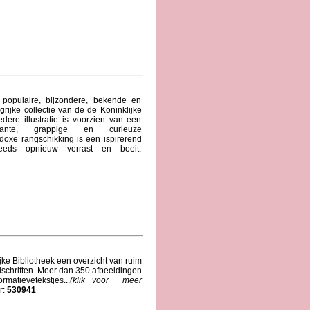
populaire, bijzondere, bekende en
ijke collectie van de de Koninklijke
dere illustratie is voorzien van een
sante, grappige en curieuze
oxe rangschikking is een ispirerend
teeds opnieuw verrast en boeit.
ijke Bibliotheek een overzicht van ruim
schriften. Meer dan 350 afbeeldingen
matievetekstjes...
(klik voor meer
:
530941