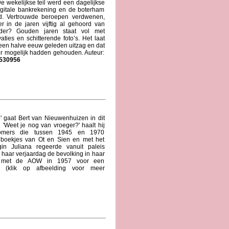
De wekelijkse teil werd een dagelijkse
igitale bankrekening en de boterham
d. Vertrouwde beroepen verdwenen,
 in de jaren vijftig al gehoord van
eider? Gouden jaren staat vol met
ies en schitterende foto’s. Het laat
een halve eeuw geleden uitzag en dat
or mogelijk hadden gehouden. Auteur:
530956
 gaat Bert van Nieuwenhuizen in dit
 'Weet je nog van vroeger?' haalt hij
oomers die tussen 1945 en 1970
 boekjes van Ot en Sien en met het
gin Juliana regeerde vanuit paleis
p haar verjaardag de bevolking in haar
de met de AOW in 1957 voor een
n (klik op afbeelding voor meer