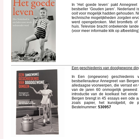
In ‘Het goede leven’ pakt Annegree
bestseller ‘Gouden jaren’. Nederland is
ooit voor mogelijk hadden gehouden. N
technische mogelijkheden zorgden ervoor 
werd opengebroken. Met bromfiets of
huis. Televisie bracht onbekende land
(voor meer informatie klik op afbeeldin
Een geschiedenis van doodgewone di
In Een (ongewone) geschiedenis v
bestsellerauteur Annegreet van Bergen
alledaagse voorwerpen, die verrast en 
van de jaren 60 onmogelijk geweest 
introductie van de koelkast het eind
Bergen brengt in 45 essays een ode aa
zoals papier, het kunstgebit, de p
Bestelnummer:
530957