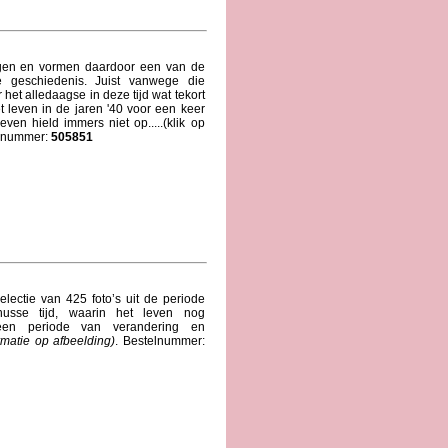
ogen en vormen daardoor een van de
 geschiedenis. Juist vanwege die
 het alledaagse in deze tijd wat tekort
 leven in de jaren '40 voor een keer
en hield immers niet op.....(klik op
elnummer:
505851
lectie van 425 foto’s uit de periode
usse tijd, waarin het leven nog
 een periode van verandering en
ormatie op afbeelding)
. Bestelnummer: