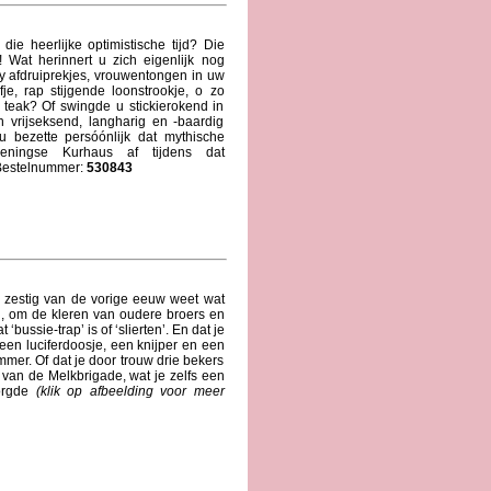
ie heerlijke optimistische tijd? Die
! Wat herinnert u zich eigenlijk nog
dry afdruiprekjes, vrouwentongen in uw
e, rap stijgende loonstrookje, o zo
 teak? Of swingde u stickierokend in
 vrijseksend, langharig en -baardig
u bezette persóónlijk dat mythische
ningse Kurhaus af tijdens dat
 Bestelnummer:
530843
n zestig van de vorige eeuw weet wat
an, om de kleren van oudere broers en
bussie-trap’ is of ‘slierten’. En dat je
et een luciferdoosje, een knijper en een
mmer. Of dat je door trouw drie bekers
 van de Melkbrigade, wat je zelfs een
orgde
(klik op afbeelding voor meer