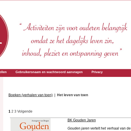
llen
Gebruikersnaam en wachtwoord aanvragen
Privacy
Boeken (verhalen van toen)
|
Het leven van toen
1
2
3
Volgende
BK Gouden Jaren
Gouden jaren
vertelt het verhaal van d