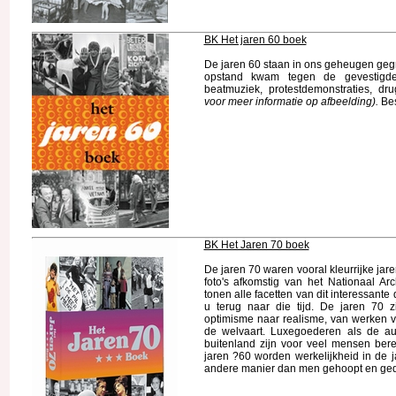
BK Het jaren 60 boek
De jaren 60 staan in ons geheugen gegri
opstand kwam tegen de gevestigde
beatmuziek, protestdemonstraties, drugs
voor meer informatie op afbeelding).
Bes
BK Het Jaren 70 boek
De jaren 70 waren vooral kleurrijke ja
foto's afkomstig van het Nationaal Ar
tonen alle facetten van dit interessant
u terug naar die tijd. De jaren 70 
optimisme naar realisme, van werken v
de welvaart. Luxegoederen als de aut
buitenland zijn voor veel mensen ber
jaren ?60 worden werkelijkheid in de j
andere manier dan men gehoopt en ge