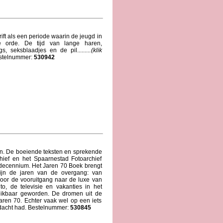
ft als een periode waarin de jeugd in
 orde. De tijd van lange haren,
, seksblaadjes en de pil.........
(klik
telnummer:
530942
ren. De boeiende teksten en sprekende
chief en het Spaarnestad Fotoarchief
e decennium. Het Jaren 70 Boek brengt
zijn de jaren van de overgang: van
oor de vooruitgang naar de luxe van
o, de televisie en vakanties in het
eikbaar geworden. De dromen uit de
aren 70. Echter vaak wel op een iets
dacht had. Bestelnummer:
530845