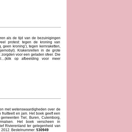
ren als de tijd van de bezuinigingen
eel protest: tegen de kroning van
, geen kroning’), tegen kernraketten,
ernobyl). Krakersrellen in de grote
t zorgden voor een geladen sfeer. Die
....(klik op afbeelding voor meer
gen met wetenswaardigheden over de
fruitteelt en jam. Het boek geeft een
6 gemeenten Tiel, Buren, Culemborg,
ermalsen. Het boek verscheen in
ef Rivierenland ter gelegenheid van
in 2012. Bestelnummer:
530949