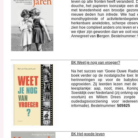
leven op alle fronten heeft veranderd. 
douche, het papieren loonzakje een d
met tevredenheid een broodje gezon
nieuwe deden hun intrede. Wie had er
mondhygiëniste of activiteitenbegel
herkenbare anekdotes, scherpe observat
zien hoe compleet anders ons leven er 
we rijker zijn geworden dan we ooit vo
Annegreet van
B
ergen. Bestelnummer:
BK Weet je nog van vroeger?
Na het succes van 'Goeie Ouwe Radio'
boek verder op de nostalgische toer. In
herinneringen op voor de babyb
opgroeiden. Zij leerden lezen met de
leesplankje: aap, noot, mies. Konin
Soestdijk over Nederland (zij ontving o
voortuin) en Willem Drees zorg
oudedagsvoorziening voor iederee
informatie). Bestelnummer:
505925
BK Het goede leven