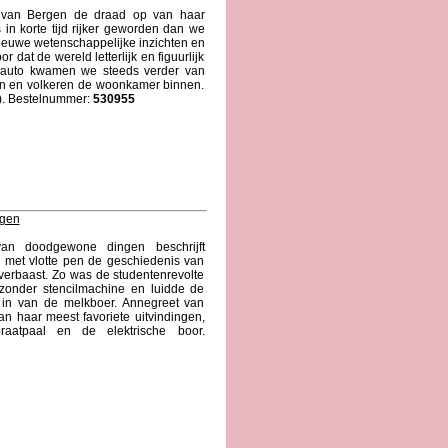
t van Bergen de draad op van haar
 in korte tijd rijker geworden dan we
ieuwe wetenschappelijke inzichten en
dat de wereld letterlijk en figuurlijk
 auto kwamen we steeds verder van
en en volkeren de woonkamer binnen.
g). Bestelnummer:
530955
ngen
an doodgewone dingen beschrijft
 met vlotte pen de geschiedenis van
verbaast. Zo was de studentenrevolte
zonder stencilmachine en luidde de
e in van de melkboer. Annegreet van
n haar meest favoriete uitvindingen,
raatpaal en de elektrische boor.