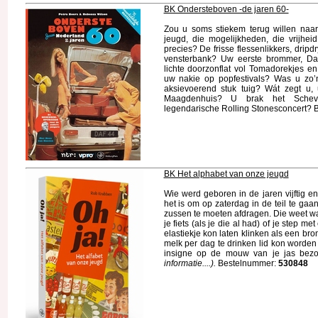
BK Ondersteboven -de jaren 60-
Zou u soms stiekem terug willen naar d
jeugd, die mogelijkheden, die vrijheid
precies? De frisse flessenlikkers, drip
vensterbank? Uw eerste brommer, Dafj
lichte doorzonflat vol Tomadorekjes en
uw nakie op popfestivals? Was u zo’n
aksievoerend stuk tuig? Wát zegt u, 
Maagdenhuis? U brak het Scheve
legendarische Rolling Stonesconcert?
BK Het alphabet van onze jeugd
Wie werd geboren in de jaren vijftig e
het is om op zaterdag in de teil te ga
zussen te moeten afdragen. Die weet wat ‘
je fiets (als je die al had) of je step m
elastiekje kon laten klinken als een bro
melk per dag te drinken lid kon worden
insigne op de mouw van je jas bez
informatie....).
Bestelnummer:
530848