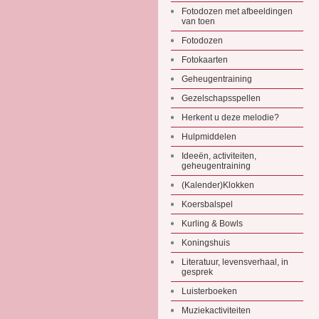
Fotodozen met afbeeldingen
van toen
Fotodozen
Fotokaarten
Geheugentraining
Gezelschapsspellen
Herkent u deze melodie?
Hulpmiddelen
Ideeën, activiteiten,
geheugentraining
(Kalender)Klokken
Koersbalspel
Kurling & Bowls
Koningshuis
Literatuur, levensverhaal, in
gesprek
Luisterboeken
Muziekactiviteiten