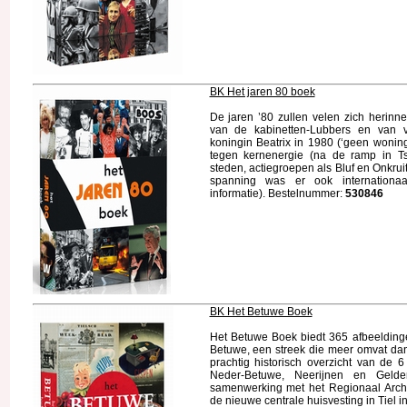
BK Het jaren 80 boek
De jaren ’80 zullen velen zich herinne
van de kabinetten-Lubbers en van v
koningin Beatrix in 1980 (‘geen woning
tegen kernenergie (na de ramp in Tsj
steden, actiegroepen als Bluf en Onkrui
spanning was er ook internationaal
informatie). Bestelnummer:
530846
BK Het Betuwe Boek
Het Betuwe Boek biedt 365 afbeeldin
Betuwe, een streek die meer omvat dan 
prachtig historisch overzicht van de 
Neder-Betuwe, Neerijnen en Geld
samenwerking met het Regionaal Archi
de nieuwe centrale huisvesting in Tiel 