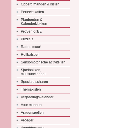
Opberg/manden & kisten
Perfecte katten
Planborden &
Kalenderklokken
ProSenior.BE
Puzzels
Raden maar!
Rollbalspel
Sensomotorische activiteiten
Sjoelbakken,
multifunctioneel!
Speciale scharen
Themakisten
Verjaardagskalender
Voor mannen
Vragenspellen
Vroeger