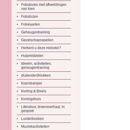
Fotodozen met afbeeldingen
van toen
Fotodozen
Fotokaarten
Geheugentraining
Gezelschapsspellen
Herkent u deze melodie?
Hulpmiddelen
Ideeën, activiteiten,
geheugentraining
(Kalender)Klokken
Koersbalspel
Kurling & Bowls
Koningshuis
Literatuur, levensverhaal, in
gesprek
Luisterboeken
Muziekactiviteiten