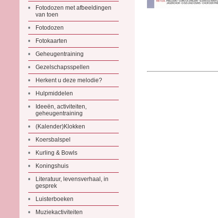
Fotodozen met afbeeldingen
van toen
Fotodozen
Fotokaarten
Geheugentraining
Gezelschapsspellen
Herkent u deze melodie?
Hulpmiddelen
Ideeën, activiteiten,
geheugentraining
(Kalender)Klokken
Koersbalspel
Kurling & Bowls
Koningshuis
Literatuur, levensverhaal, in
gesprek
Luisterboeken
Muziekactiviteiten