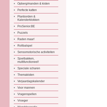
Opberg/manden & kisten
Perfecte katten
Planborden &
Kalenderklokken
ProSenior.BE
Puzzels
Raden maar!
Rollbalspel
Sensomotorische activiteiten
Sjoelbakken,
multifunctioneel!
Speciale scharen
Themakisten
Verjaardagskalender
Voor mannen
Vragenspellen
Vroeger