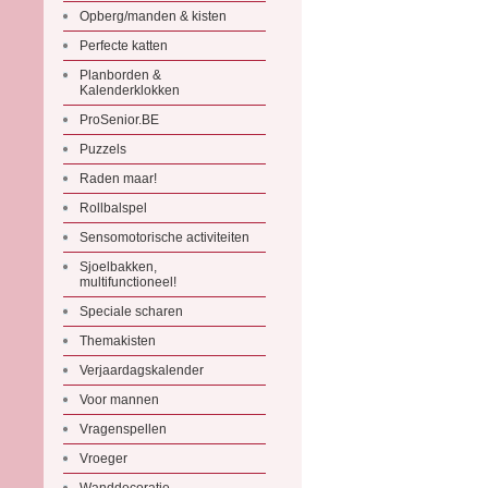
Opberg/manden & kisten
Perfecte katten
Planborden &
Kalenderklokken
ProSenior.BE
Puzzels
Raden maar!
Rollbalspel
Sensomotorische activiteiten
Sjoelbakken,
multifunctioneel!
Speciale scharen
Themakisten
Verjaardagskalender
Voor mannen
Vragenspellen
Vroeger