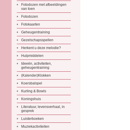
Fotodozen met afbeeldingen
van toen
Fotodozen
Fotokaarten
Geheugentraining
Gezelschapsspellen
Herkent u deze melodie?
Hulpmiddelen
Ideeën, activiteiten,
geheugentraining
(Kalender)Klokken
Koersbalspel
Kurling & Bowls
Koningshuis
Literatuur, levensverhaal, in
gesprek
Luisterboeken
Muziekactiviteiten