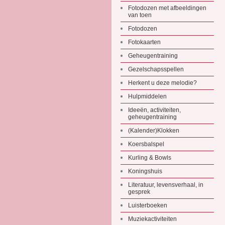
Fotodozen met afbeeldingen
van toen
Fotodozen
Fotokaarten
Geheugentraining
Gezelschapsspellen
Herkent u deze melodie?
Hulpmiddelen
Ideeën, activiteiten,
geheugentraining
(Kalender)Klokken
Koersbalspel
Kurling & Bowls
Koningshuis
Literatuur, levensverhaal, in
gesprek
Luisterboeken
Muziekactiviteiten