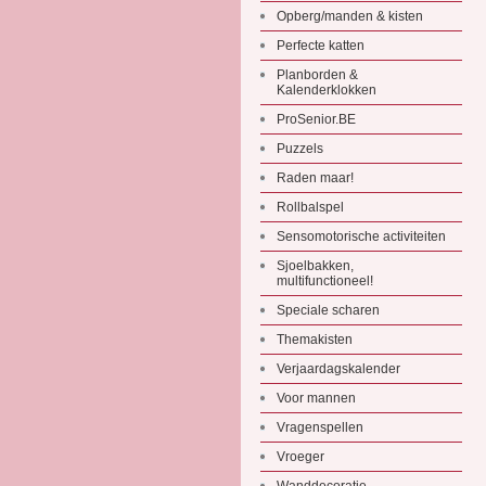
Opberg/manden & kisten
Perfecte katten
Planborden &
Kalenderklokken
ProSenior.BE
Puzzels
Raden maar!
Rollbalspel
Sensomotorische activiteiten
Sjoelbakken,
multifunctioneel!
Speciale scharen
Themakisten
Verjaardagskalender
Voor mannen
Vragenspellen
Vroeger