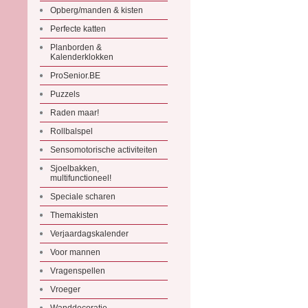
Opberg/manden & kisten
Perfecte katten
Planborden &
Kalenderklokken
ProSenior.BE
Puzzels
Raden maar!
Rollbalspel
Sensomotorische activiteiten
Sjoelbakken,
multifunctioneel!
Speciale scharen
Themakisten
Verjaardagskalender
Voor mannen
Vragenspellen
Vroeger