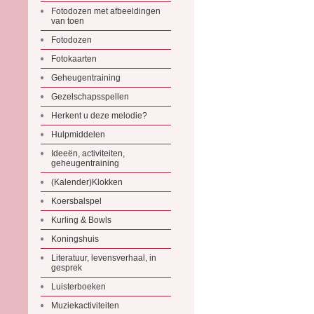
Fotodozen met afbeeldingen
van toen
Fotodozen
Fotokaarten
Geheugentraining
Gezelschapsspellen
Herkent u deze melodie?
Hulpmiddelen
Ideeën, activiteiten,
geheugentraining
(Kalender)Klokken
Koersbalspel
Kurling & Bowls
Koningshuis
Literatuur, levensverhaal, in
gesprek
Luisterboeken
Muziekactiviteiten