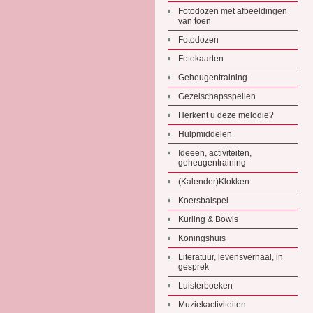
Fotodozen met afbeeldingen
van toen
Fotodozen
Fotokaarten
Geheugentraining
Gezelschapsspellen
Herkent u deze melodie?
Hulpmiddelen
Ideeën, activiteiten,
geheugentraining
(Kalender)Klokken
Koersbalspel
Kurling & Bowls
Koningshuis
Literatuur, levensverhaal, in
gesprek
Luisterboeken
Muziekactiviteiten