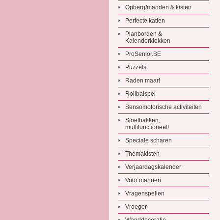
Opberg/manden & kisten
Perfecte katten
Planborden &
Kalenderklokken
ProSenior.BE
Puzzels
Raden maar!
Rollbalspel
Sensomotorische activiteiten
Sjoelbakken,
multifunctioneel!
Speciale scharen
Themakisten
Verjaardagskalender
Voor mannen
Vragenspellen
Vroeger