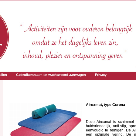
llen
Gebruikersnaam en wachtwoord aanvragen
Privacy
Airexmat, type Corona
Deze Airexmat is schimmel 
huidvriendelijk, anti-slip, op
eenvoudig te reinigen. De A
een optimale vering. De ma