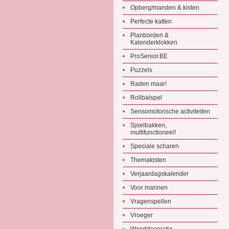
Opberg/manden & kisten
Perfecte katten
Planborden &
Kalenderklokken
ProSenior.BE
Puzzels
Raden maar!
Rollbalspel
Sensomotorische activiteiten
Sjoelbakken,
multifunctioneel!
Speciale scharen
Themakisten
Verjaardagskalender
Voor mannen
Vragenspellen
Vroeger