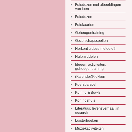
Fotodozen met afbeeldingen
van toen
Fotodozen
Fotokaarten
Geheugentraining
Gezelschapsspellen
Herkent u deze melodie?
Hulpmiddelen
Ideeën, activiteiten,
geheugentraining
(Kalender)Klokken
Koersbalspel
Kurling & Bowls
Koningshuis
Literatuur, levensverhaal, in
gesprek
Luisterboeken
Muziekactiviteiten