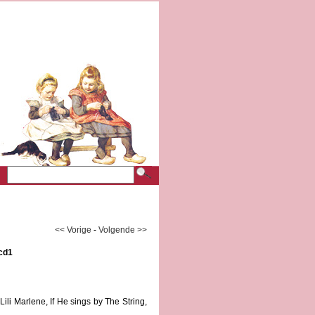
<< Vorige
-
Volgende >>
 cd1
li Marlene, If He sings by The String,