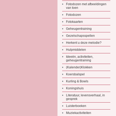
Fotodozen met afbeeldingen
van toen
Fotodozen
Fotokaarten
Geheugentraining
Gezelschapsspellen
Herkent u deze melodie?
Hulpmiddelen
Ideeën, activiteiten,
geheugentraining
(Kalender)Klokken
Koersbalspel
Kurling & Bowls
Koningshuis
Literatuur, levensverhaal, in
gesprek
Luisterboeken
Muziekactiviteiten