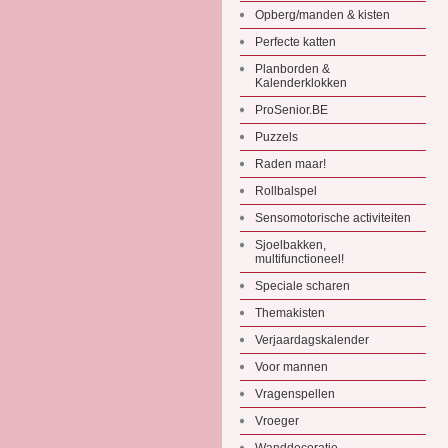
Opberg/manden & kisten
Perfecte katten
Planborden &
Kalenderklokken
ProSenior.BE
Puzzels
Raden maar!
Rollbalspel
Sensomotorische activiteiten
Sjoelbakken,
multifunctioneel!
Speciale scharen
Themakisten
Verjaardagskalender
Voor mannen
Vragenspellen
Vroeger