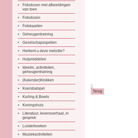
Fotodozen met afbeeldingen
van toen
Fotodozen
Fotokaarten
Geheugentraining
Gezelschapsspellen
Herkent u deze melodie?
Hulpmiddelen
Ideeën, activiteiten,
geheugentraining
(Kalender)Klokken
.
Koersbalspel
Kurling & Bowls
Koningshuis
Literatuur, levensverhaal, in
gesprek
Luisterboeken
Muziekactiviteiten