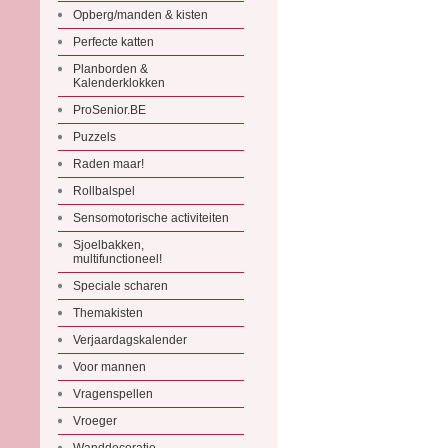
Opberg/manden & kisten
Perfecte katten
Planborden &
Kalenderklokken
ProSenior.BE
Puzzels
Raden maar!
Rollbalspel
Sensomotorische activiteiten
Sjoelbakken,
multifunctioneel!
Speciale scharen
Themakisten
Verjaardagskalender
Voor mannen
Vragenspellen
Vroeger