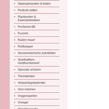
Opberg/manden & kisten
Perfecte katten
Planborden &
Kalenderklokken
ProSenior.BE
Puzzels
Raden maar!
Rollbalspel
Sensomotorische activiteiten
Sjoelbakken,
multifunctioneel!
Speciale scharen
Themakisten
Verjaardagskalender
Voor mannen
Vragenspellen
Vroeger