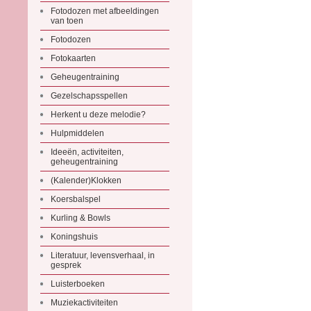
Fotodozen met afbeeldingen
van toen
Fotodozen
Fotokaarten
Geheugentraining
Gezelschapsspellen
Herkent u deze melodie?
Hulpmiddelen
Ideeën, activiteiten,
geheugentraining
(Kalender)Klokken
Koersbalspel
Kurling & Bowls
Koningshuis
Literatuur, levensverhaal, in
gesprek
Luisterboeken
Muziekactiviteiten