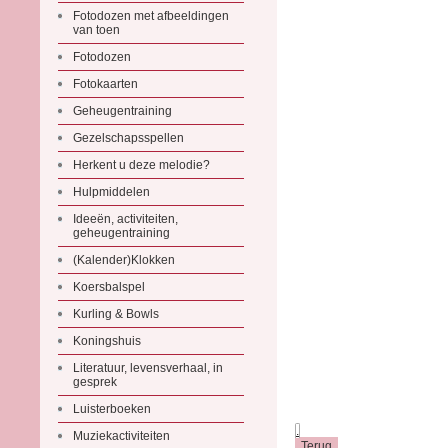
Fotodozen met afbeeldingen
van toen
Fotodozen
Fotokaarten
Geheugentraining
Gezelschapsspellen
Herkent u deze melodie?
Hulpmiddelen
Ideeën, activiteiten,
geheugentraining
(Kalender)Klokken
Koersbalspel
Kurling & Bowls
Koningshuis
Literatuur, levensverhaal, in
gesprek
Luisterboeken
.
Muziekactiviteiten