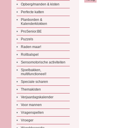
Opberg/manden & kisten
Perfecte katten
Planborden &
Kalenderklokken
ProSenior.BE
Puzzels
Raden maar!
Rollbalspel
Sensomotorische activiteiten
Sjoelbakken,
multifunctioneel!
Speciale scharen
Themakisten
Verjaardagskalender
Voor mannen
Vragenspellen
Vroeger