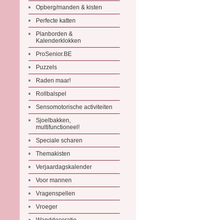
Opberg/manden & kisten
Perfecte katten
Planborden &
Kalenderklokken
ProSenior.BE
Puzzels
Raden maar!
Rollbalspel
Sensomotorische activiteiten
Sjoelbakken,
multifunctioneel!
Speciale scharen
Themakisten
Verjaardagskalender
Voor mannen
Vragenspellen
Vroeger