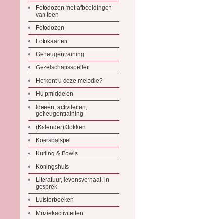
Fotodozen met afbeeldingen
van toen
Fotodozen
Fotokaarten
Geheugentraining
Gezelschapsspellen
Herkent u deze melodie?
Hulpmiddelen
Ideeën, activiteiten,
geheugentraining
(Kalender)Klokken
Koersbalspel
Kurling & Bowls
Koningshuis
Literatuur, levensverhaal, in
gesprek
Luisterboeken
Muziekactiviteiten