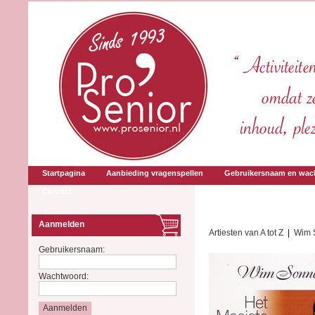
Startpagina
Aanbieding vragenspellen
Gebruikersnaam en wac
Contact
Aanmelden
Artiesten van A tot Z
|
Wim 
Gebruikersnaam:
Wachtwoord: