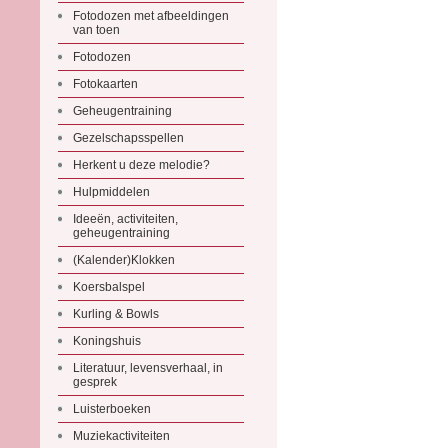
Fotodozen met afbeeldingen
van toen
Fotodozen
Fotokaarten
Geheugentraining
Gezelschapsspellen
Herkent u deze melodie?
Hulpmiddelen
Ideeën, activiteiten,
geheugentraining
(Kalender)Klokken
Koersbalspel
Kurling & Bowls
Koningshuis
Literatuur, levensverhaal, in
gesprek
Luisterboeken
Muziekactiviteiten