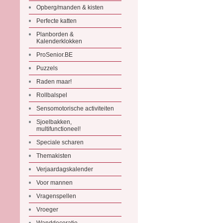
Opberg/manden & kisten
Perfecte katten
Planborden &
Kalenderklokken
ProSenior.BE
Puzzels
Raden maar!
Rollbalspel
Sensomotorische activiteiten
Sjoelbakken,
multifunctioneel!
Speciale scharen
Themakisten
Verjaardagskalender
Voor mannen
Vragenspellen
Vroeger